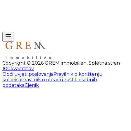
Copyright ©
2026
GREM immobilien
,
Spletna stran
100kvadratov
Opći uvjeti poslovanja
Pravilnik o korištenju
kolačića
Pravilnik o obradi i zaštiti osobnih
podataka
Cjenik