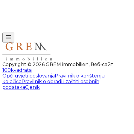
Copyright ©
2026
GREM immobilien
,
Веб-сайт
100kvadrata
Opći uvjeti poslovanja
Pravilnik o korištenju
kolačića
Pravilnik o obradi i zaštiti osobnih
podataka
Cjenik