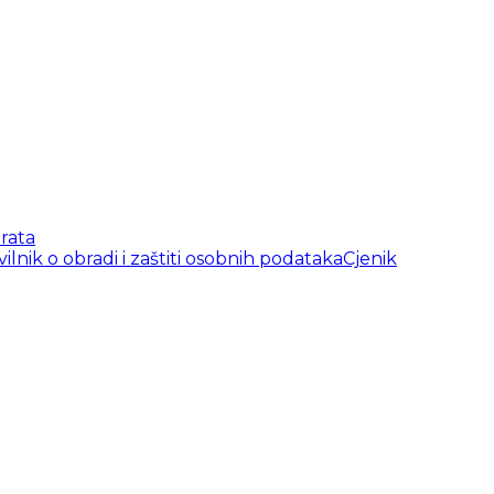
rata
vilnik o obradi i zaštiti osobnih podataka
Cjenik