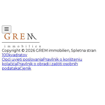
Copyright ©
2026
GREM immobilien
,
Spletna stran
100kvadratov
Opći uvjeti poslovanja
Pravilnik o korištenju
kolačića
Pravilnik o obradi i zaštiti osobnih
podataka
Cjenik