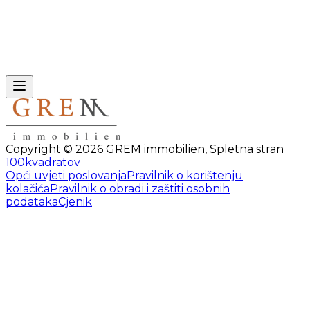
Copyright ©
2026
GREM immobilien
,
Spletna stran
100kvadratov
Opći uvjeti poslovanja
Pravilnik o korištenju
kolačića
Pravilnik o obradi i zaštiti osobnih
podataka
Cjenik