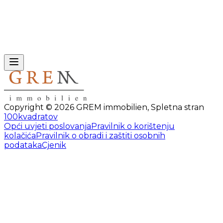
Copyright ©
2026
GREM immobilien
,
Spletna stran
100kvadratov
Opći uvjeti poslovanja
Pravilnik o korištenju
kolačića
Pravilnik o obradi i zaštiti osobnih
podataka
Cjenik