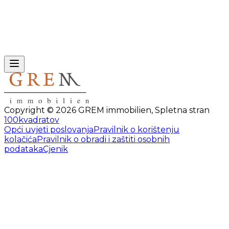
Copyright ©
2026
GREM immobilien
,
Spletna stran
100kvadratov
Opći uvjeti poslovanja
Pravilnik o korištenju
kolačića
Pravilnik o obradi i zaštiti osobnih
podataka
Cjenik