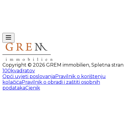
Copyright ©
2026
GREM immobilien
,
Spletna stran
100kvadratov
Opći uvjeti poslovanja
Pravilnik o korištenju
kolačića
Pravilnik o obradi i zaštiti osobnih
podataka
Cjenik