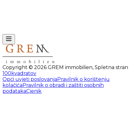
Copyright ©
2026
GREM immobilien
,
Spletna stran
100kvadratov
Opći uvjeti poslovanja
Pravilnik o korištenju
kolačića
Pravilnik o obradi i zaštiti osobnih
podataka
Cjenik