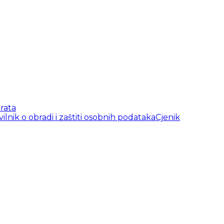
rata
vilnik o obradi i zaštiti osobnih podataka
Cjenik