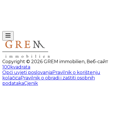
Copyright ©
2026
GREM immobilien
,
Веб-сайт
100kvadrata
Opći uvjeti poslovanja
Pravilnik o korištenju
kolačića
Pravilnik o obradi i zaštiti osobnih
podataka
Cjenik