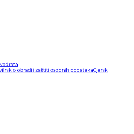
vadrata
vilnik o obradi i zaštiti osobnih podataka
Cjenik