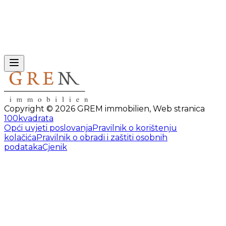
Copyright ©
2026
GREM immobilien
,
Web stranica
100kvadrata
Opći uvjeti poslovanja
Pravilnik o korištenju
kolačića
Pravilnik o obradi i zaštiti osobnih
podataka
Cjenik