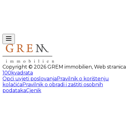
Copyright ©
2026
GREM immobilien
,
Web stranica
100kvadrata
Opći uvjeti poslovanja
Pravilnik o korištenju
kolačića
Pravilnik o obradi i zaštiti osobnih
podataka
Cjenik