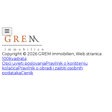
Copyright ©
2026
GREM immobilien
,
Web stranica
100kvadrata
Opći uvjeti poslovanja
Pravilnik o korištenju
kolačića
Pravilnik o obradi i zaštiti osobnih
podataka
Cjenik