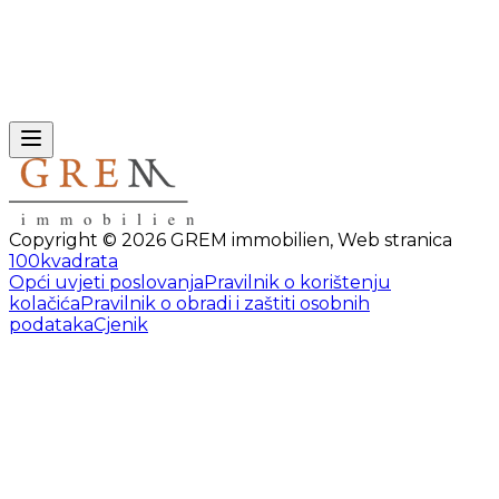
Copyright ©
2026
GREM immobilien
,
Web stranica
100kvadrata
Opći uvjeti poslovanja
Pravilnik o korištenju
kolačića
Pravilnik o obradi i zaštiti osobnih
podataka
Cjenik