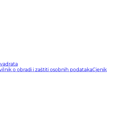
vadrata
vilnik o obradi i zaštiti osobnih podataka
Cjenik