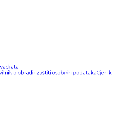
vadrata
vilnik o obradi i zaštiti osobnih podataka
Cjenik