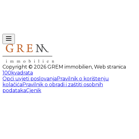
Copyright ©
2026
GREM immobilien
,
Web stranica
100kvadrata
Opći uvjeti poslovanja
Pravilnik o korištenju
kolačića
Pravilnik o obradi i zaštiti osobnih
podataka
Cjenik