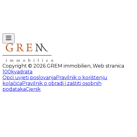
Copyright ©
2026
GREM immobilien
,
Web stranica
100kvadrata
Opći uvjeti poslovanja
Pravilnik o korištenju
kolačića
Pravilnik o obradi i zaštiti osobnih
podataka
Cjenik