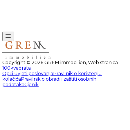
Copyright ©
2026
GREM immobilien
,
Web stranica
100kvadrata
Opći uvjeti poslovanja
Pravilnik o korištenju
kolačića
Pravilnik o obradi i zaštiti osobnih
podataka
Cjenik