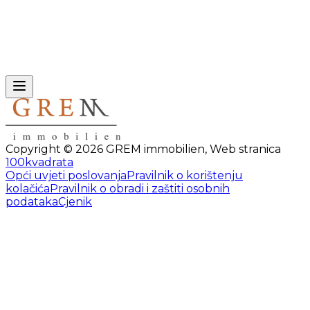
Copyright ©
2026
GREM immobilien
,
Web stranica
100kvadrata
Opći uvjeti poslovanja
Pravilnik o korištenju
kolačića
Pravilnik o obradi i zaštiti osobnih
podataka
Cjenik