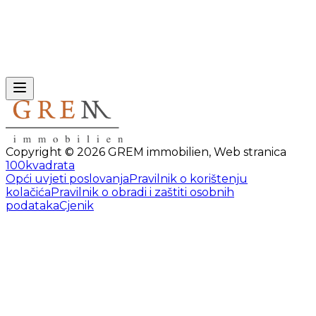
Copyright ©
2026
GREM immobilien
,
Web stranica
100kvadrata
Opći uvjeti poslovanja
Pravilnik o korištenju
kolačića
Pravilnik o obradi i zaštiti osobnih
podataka
Cjenik