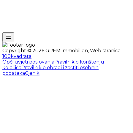
Copyright ©
2026
GREM immobilien
,
Web stranica
100kvadrata
Opći uvjeti poslovanja
Pravilnik o korištenju
kolačića
Pravilnik o obradi i zaštiti osobnih
podataka
Cjenik