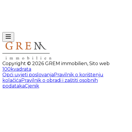
Copyright ©
2026
GREM immobilien
,
Sito web
100kvadrata
Opći uvjeti poslovanja
Pravilnik o korištenju
kolačića
Pravilnik o obradi i zaštiti osobnih
podataka
Cjenik