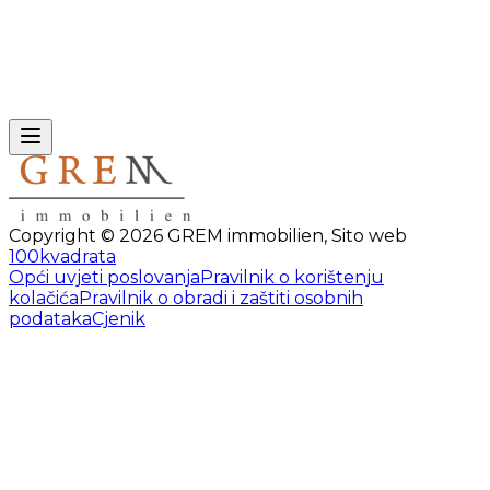
Copyright ©
2026
GREM immobilien
,
Sito web
100kvadrata
Opći uvjeti poslovanja
Pravilnik o korištenju
kolačića
Pravilnik o obradi i zaštiti osobnih
podataka
Cjenik