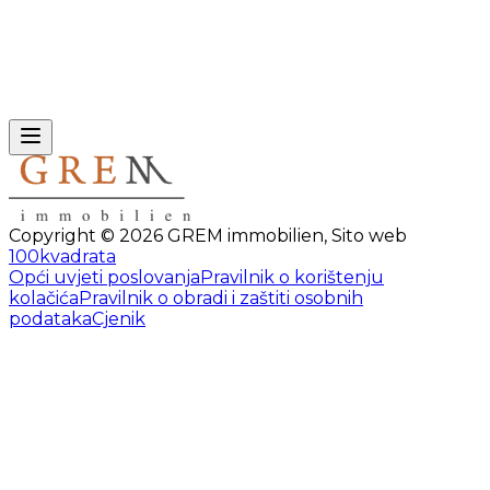
Copyright ©
2026
GREM immobilien
,
Sito web
100kvadrata
Opći uvjeti poslovanja
Pravilnik o korištenju
kolačića
Pravilnik o obradi i zaštiti osobnih
podataka
Cjenik