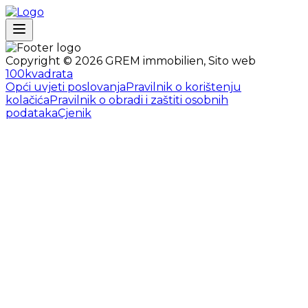
Copyright ©
2026
GREM immobilien
,
Sito web
100kvadrata
Opći uvjeti poslovanja
Pravilnik o korištenju
kolačića
Pravilnik o obradi i zaštiti osobnih
podataka
Cjenik