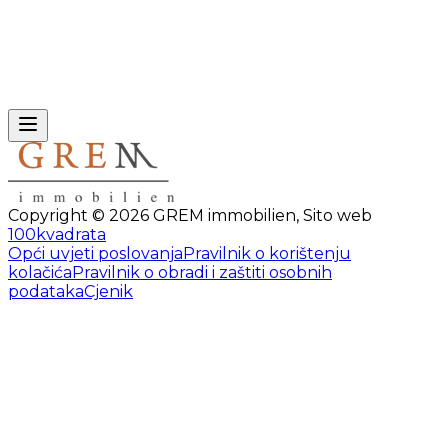
Copyright ©
2026
GREM immobilien
,
Sito web
100kvadrata
Opći uvjeti poslovanja
Pravilnik o korištenju
kolačića
Pravilnik o obradi i zaštiti osobnih
podataka
Cjenik