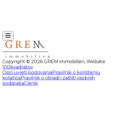
Copyright ©
2026
GREM immobilien
,
Website
100kvadratov
Opći uvjeti poslovanja
Pravilnik o korištenju
kolačića
Pravilnik o obradi i zaštiti osobnih
podataka
Cjenik