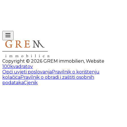
Copyright ©
2026
GREM immobilien
,
Website
100kvadratov
Opći uvjeti poslovanja
Pravilnik o korištenju
kolačića
Pravilnik o obradi i zaštiti osobnih
podataka
Cjenik