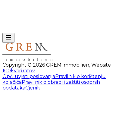
Copyright ©
2026
GREM immobilien
,
Website
100kvadratov
Opći uvjeti poslovanja
Pravilnik o korištenju
kolačića
Pravilnik o obradi i zaštiti osobnih
podataka
Cjenik