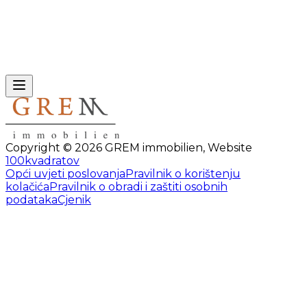
Copyright ©
2026
GREM immobilien
,
Website
100kvadratov
Opći uvjeti poslovanja
Pravilnik o korištenju
kolačića
Pravilnik o obradi i zaštiti osobnih
podataka
Cjenik