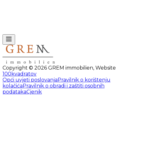
Copyright ©
2026
GREM immobilien
,
Website
100kvadratov
Opći uvjeti poslovanja
Pravilnik o korištenju
kolačića
Pravilnik o obradi i zaštiti osobnih
podataka
Cjenik