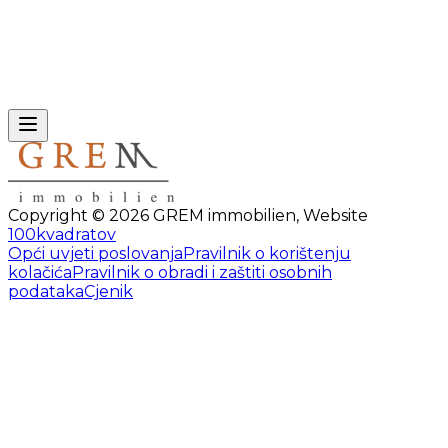
Copyright ©
2026
GREM immobilien
,
Website
100kvadratov
Opći uvjeti poslovanja
Pravilnik o korištenju
kolačića
Pravilnik o obradi i zaštiti osobnih
podataka
Cjenik