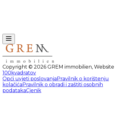
Copyright ©
2026
GREM immobilien
,
Website
100kvadratov
Opći uvjeti poslovanja
Pravilnik o korištenju
kolačića
Pravilnik o obradi i zaštiti osobnih
podataka
Cjenik