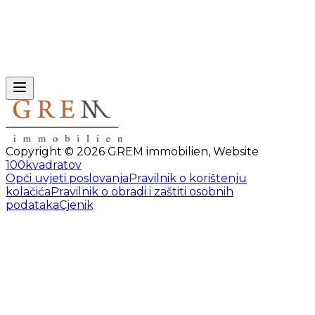
Copyright ©
2026
GREM immobilien
,
Website
100kvadratov
Opći uvjeti poslovanja
Pravilnik o korištenju
kolačića
Pravilnik o obradi i zaštiti osobnih
podataka
Cjenik