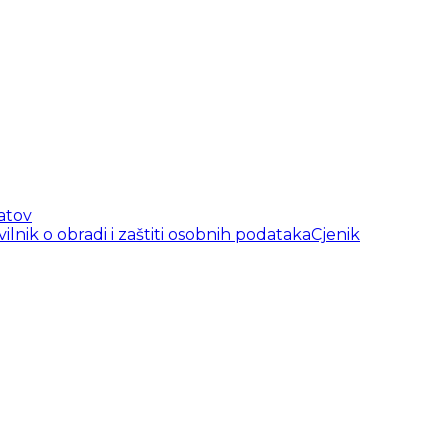
atov
vilnik o obradi i zaštiti osobnih podataka
Cjenik