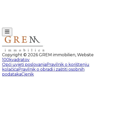
Copyright ©
2026
GREM immobilien
,
Website
100kvadratov
Opći uvjeti poslovanja
Pravilnik o korištenju
kolačića
Pravilnik o obradi i zaštiti osobnih
podataka
Cjenik