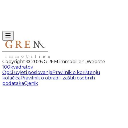
Copyright ©
2026
GREM immobilien
,
Website
100kvadratov
Opći uvjeti poslovanja
Pravilnik o korištenju
kolačića
Pravilnik o obradi i zaštiti osobnih
podataka
Cjenik