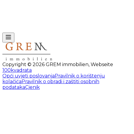
Copyright ©
2026
GREM immobilien
,
Webseite
100kvadrata
Opći uvjeti poslovanja
Pravilnik o korištenju
kolačića
Pravilnik o obradi i zaštiti osobnih
podataka
Cjenik