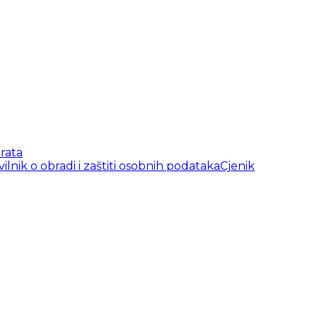
rata
vilnik o obradi i zaštiti osobnih podataka
Cjenik