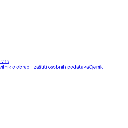
rata
vilnik o obradi i zaštiti osobnih podataka
Cjenik