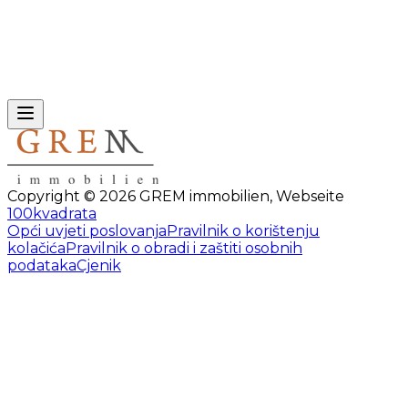
Copyright ©
2026
GREM immobilien
,
Webseite
100kvadrata
Opći uvjeti poslovanja
Pravilnik o korištenju
kolačića
Pravilnik o obradi i zaštiti osobnih
podataka
Cjenik